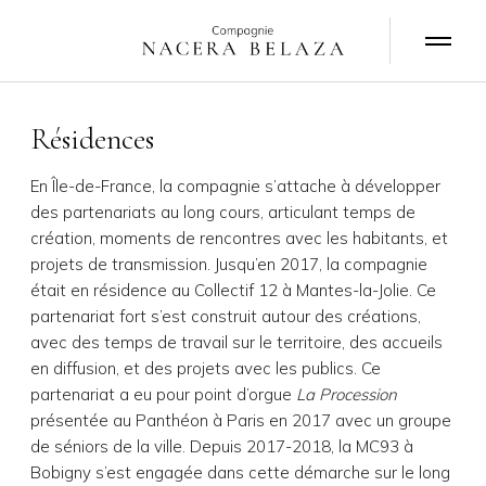
N
a
v
i
g
a
Résidences
t
i
o
n
En Île-de-France, la compagnie s’attache à développer
des partenariats au long cours, articulant temps de
création, moments de rencontres avec les habitants, et
projets de transmission. Jusqu’en 2017, la compagnie
était en résidence au Collectif 12 à Mantes-la-Jolie. Ce
partenariat fort s’est construit autour des créations,
avec des temps de travail sur le territoire, des accueils
en diffusion, et des projets avec les publics. Ce
partenariat a eu pour point d’orgue
La Procession
présentée au Panthéon à Paris en 2017 avec un groupe
de séniors de la ville. Depuis 2017-2018, la MC93 à
Bobigny s’est engagée dans cette démarche sur le long