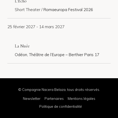
L’Echo
Short Theater /
Romaeuropa Festival 2026
25 février 2027
-
14 mars 2027
La Nuée
Odéon, Théâtre de l’Europe – Berthier Paris 17
© Compagnie Nacera Belaza, tous droits réservés.
Newsletter
Partenaires
Mentions légales
Politique de confidentialité