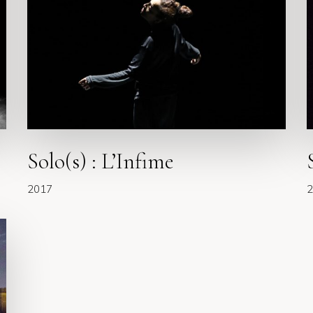
(
e
s
f
)
i
:
l
L
’
I
n
f
Solo(s) : L’Infime
i
m
2017
2
e