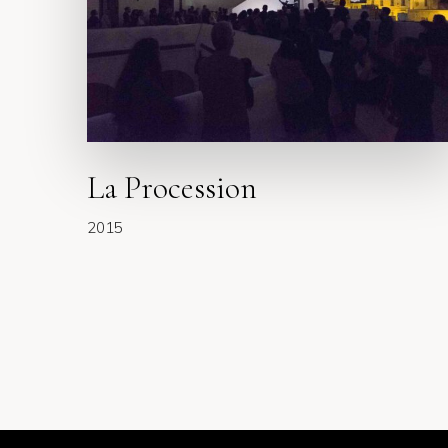
e
s
s
i
o
n
La Procession
2015