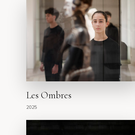
L
e
s
O
m
b
r
e
s
Les Ombres
2025
L
e